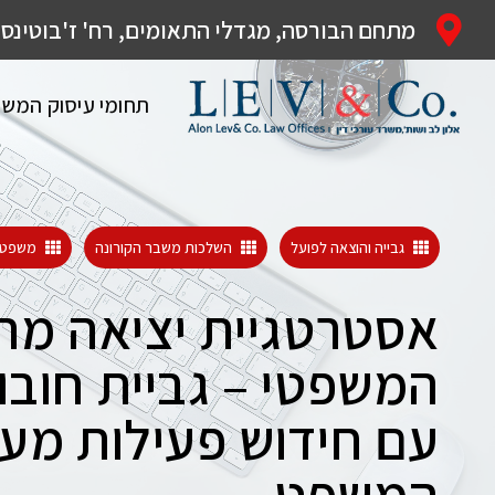
מתחם הבורסה, מגדלי התאומים, רח' ז'בוטינסקי 35, רמת-
תחומי עיסוק המש
גבייה והוצאה לפועל
השלכות משבר הקורונה
משפט 
אסטרטגיית יציאה מה
המשפטי – גביית חובו
עם חידוש פעילות מע
המשפט