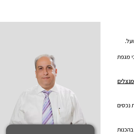
על.
ני מגפת
נצלים
 נכסים
בהכנות