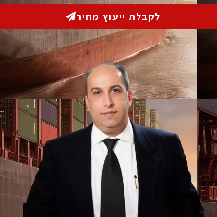
 דין ונוטריון
לקבלת ייעוץ מהיר
יינות משפטית, והענקת שירות משפטי ברמה המקצועית
טים באוניברסיטת ת”א.
2 שנות ניסיון
, התקבל
בהצטיינות
כחבר בלשכת
צת ‘אני שולמן’, מכהן כנוטריון מוסמך מטעם משרד
 והגבייה.
 עם לקוחותיו ומשקיע כל מאמץ דרוש על מנת להגיע
די למצוא פתרונות יצירתיים לאתגרים הניצבים בפני
ול אישי ומסור מאין כמותו, וזאת הודות לתודעת שירות