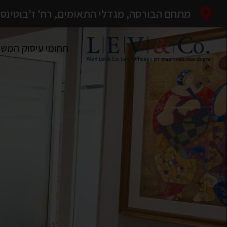
מתחם הבורסה, מגדלי התאומים, רח' ז'בוטינסקי 35, רמת-
תחומי עיסוק המש