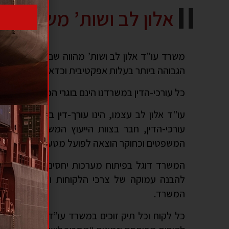
אלון לב ושות’ משרד עורכי
משרד עו”ד אלון לב ושות’ מהווה שם נרדף למצו
הגבוהה ביותר בעלות אפקטיבית וכדאית ללקוח.
כל עורכי-הדין במשרדנו הינם
בוגרי הפקולטה למשפ
עו"ד אלון לב עצמו, הינו
עורך-דין בכיר
, בעל
ותק של 5
עורכי-הדין, חבר בצוות הייעוץ המשפטי של קבו
המשפטים וכחוקר הוצאה לפועל מטעם רשות האכיפה
המשרד דוגל בפיתוח מערכות יחסים ארוכות טווח
להבנה עמוקה של צרכי הלקוחות ומטרותיהם, ובכ
המשרד.
כל לקוח וכל תיק זוכים במשרד עו”ד אלון לב לטיפ