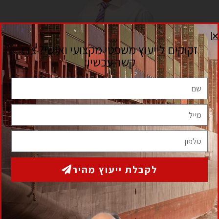
לקבלת ייעוץ ראשוני ללא התחייבות
מלאו את הפרטים הבאים ואנו נחזור אליכם בהקדם
המאמרים בסידרה
תגיות
גבית חוב בעל עסק
גביית חוב פסק דין
איך למנוע גניבת מקרקעין
אסטרטגיית יציאה קורונה
דייר סרבן
הוצאה לפועל
חוב אבוד
דמי ניהול חברת ניהול
הסכם יבוא
זיוף ומרמה מקרקעין
חשד זיוף מרמה מקרקעין
יבוא בינלאומי
יבוא בינלאומי בלעדי
יבוא בלעדי
יבוא טובין
יבוא מקביל
ייצוג משפטי עורכי דין
ייצוג משרד
משבר קורונה
עורכי דין
פטור ממס הכנסה
פטור ממס הכנסה לחולי
משבר כלכלי קורונה
סעיף בלעדיות