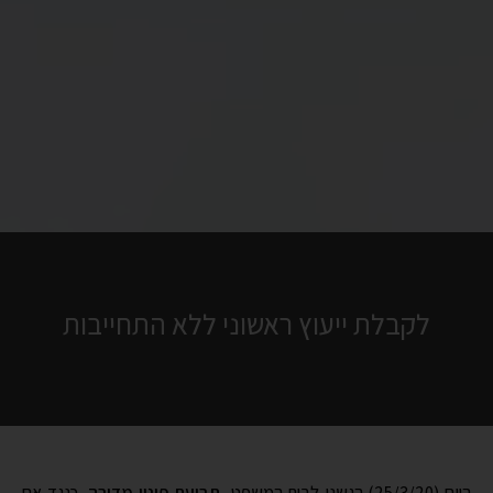
לקבלת ייעוץ ראשוני ללא התחייבות
היום (25/3/20) הגשנו לבית המשפט,
תביעת פינוי מדירה
, כנגד אם
חד הורית. 'מעשה אכזרי' בימים שכאלו, לא?
אז זהו שלא!
במקרה זה, מדובר על שוכרת שהפסיקה לשלם את דמי השכירות, עוד
לפני פרוץ
מגפת הקורונה
. בנוסף, משכיר הדירה הינו בעצמו אדם
מבוגר, משותק וחולה בפוליו ומתקיים מדמי השכירות.