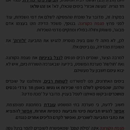
לכן, לא היתה לי שום בעיה מוסרית להגיש את התביעה
'ולזרוק'
את
השוכרת מהדירה, גם בימים אלו.
למרבה הצער, שוכרים רבים מנסים
לנצל בציניות
את מגפת הקורונה
ואת 'חולשת' מערכת המשפט, בידיעה שבאנרכיה השוררת כיום, איש לא
יבוא עימם חשבון על מעשיהם.
בימים האחרונים, פנו למשרדנו
לקוחות רבים
, והתלוננו על שוכרים
שלהם,
שהפסיקו לשלם דמי שכירות או נטשו באופן חד צדדי נכסים
מושכרים
וביקשו מאיתנו לטפל בעניין. מדובר על 'מכת מדינה'.
חשוב לדעת, כי מערכת בתי המשפט
עובדת
במתכונת מצומצמת.
אפשר
להגיש תביעות פינוי ותביעות כספיות אחרות,
אפשר
להמציא
את כתבי התביעה לשוכרים, ואפשר לקדם הליכים אחרים כנגדם
.
מגפת הקורונה
אינה 'מילת קסם' שמאפשרת לשוכרים להפר ברגל גסה
הסכמי שכירות, וחשוב להבין שגם מן העבר השני, נמצאים משכירי
נכסים, המתקיימים מדמי השכירות, משלמים משכנתא עבור הנכס
ואפילו שוכרים נכסים בעצמם.
לכן, בכל מקרה של הפרת הסכם שכירות, מומלץ לפנות מיידית