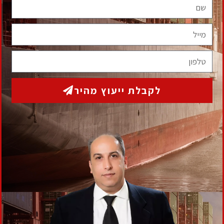
לקבלת ייעוץ ראשוני ללא התחייבות
מלאו את הפרטים הבאים ואנו נחזור אליכם בהקדם
תגיות
גבית חוב בעל עסק
גביית חוב פסק דין
איך למנוע גניבת מקרקעין
אסטרטגיית יציאה קורונה
דייר סרבן
הוצאה לפועל
חוב אבוד
דמי ניהול חברת ניהול
הסכם יבוא
זיוף ומרמה מקרקעין
חשד זיוף מרמה מקרקעין
יבוא בינלאומי