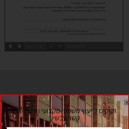
Page
1
/
4
Zoom
100%