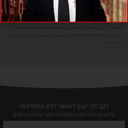
יבוא בינלאומי בלעדי
יבוא בלעדי
יבוא טובין
יבוא מקביל
ייצוג משפטי עורכי דין
ייצוג משרד
משבר קורונה
עורכי דין
פטור ממס הכנסה
פטור ממס הכנסה לחולי
משבר כלכלי קורונה
סעיף בלעדיות
קורבן למרמה במקרקעין
סרטן
פסק דין דייר סרבן
קניית מקרקעין במרמה
שולמן קורונה
תביעה משפטית קורונה
תביעה נגד
שוכר
תביעה פינוי דירה
לקבלת ייעוץ ראשוני ללא התחייבות
מלאו את הפרטים הבאים ואנו נחזור אליכם בהקדם