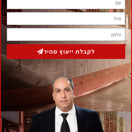
מלאו את הפרטים הבאים ואנו נחזור אליכם בהקדם
המאמרים בסידרה
תגיות
גבית חוב בעל עסק
גביית חוב פסק דין
איך למנוע גניבת מקרקעין
אסטרטגיית יציאה קורונה
דייר סרבן
הוצאה לפועל
חוב אבוד
דמי ניהול חברת ניהול
הסכם יבוא
זיוף ומרמה מקרקעין
חשד זיוף מרמה מקרקעין
יבוא בינלאומי
יבוא בינלאומי בלעדי
יבוא בלעדי
יבוא טובין
יבוא מקביל
ייצוג משפטי עורכי דין
ייצוג משרד
משבר קורונה
עורכי דין
פטור ממס הכנסה
פטור ממס הכנסה לחולי
משבר כלכלי קורונה
סעיף בלעדיות
קורבן למרמה במקרקעין
סרטן
פסק דין דייר סרבן
קניית מקרקעין במרמה
שולמן קורונה
תביעה משפטית קורונה
תביעה נגד
שוכר
תביעה פינוי דירה