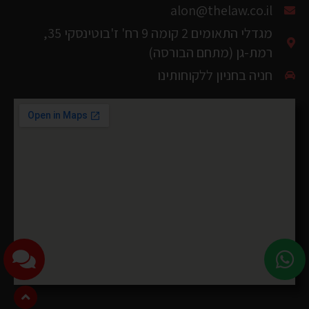
רמת-גן (מתחם הבורסה)
חניה בחניון ללקוחותינו
© כל הזכויות שמורות ל
אלון לב ושות' - משרד עורכי-דין ונוטריון
2026 ©