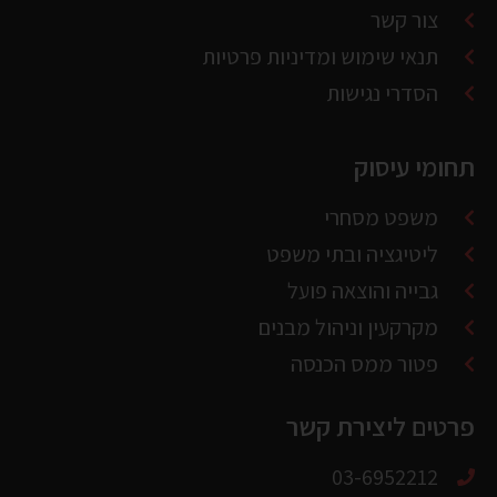
הסדרי נגישות
תחומי עיסוק
משפט מסחרי
ליטיגציה ובתי משפט
גבייה והוצאה פועל
מקרקעין וניהול מבנים
פטור ממס הכנסה
פרטים ליצירת קשר
03-6952212
alon@thelaw.co.il
מגדלי התאומים 2 קומה 9 רח' ז'בוטינסקי 35,