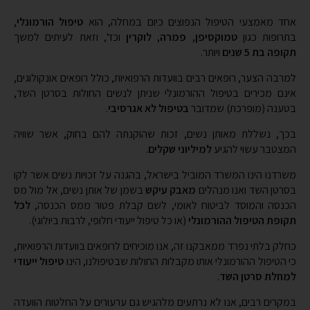
בתרופות כגון
טמוקסיפן, פמרה, לוקרין
וכד', וזאת לעיתים למשך
תקופה בת 5 שנים
ויותר.
למרבה הצער, רופאים רבים בוועדות הרפואיות, כולל רופאים אונקולוגים,
אינם מכירים בטיפול ההורמונלי שניתן לנשים החולות בסרטן השד,
בטענה (מופרכת) שמדובר
בטיפול לא אגרסיבי
.
בכך, נשללת מאותן נשים, זכות שהוקנתה להם בחוק, אשר שוויה
המצטבר עשוי להגיע
למיליוני שקלים
.
משרדנו הינו המשרד המוביל בישראל, בהגנה על זכויות נשים אשר לקו
בסרטן השד ואנו מנהלים
מאבק עיקש
בשמן של אותן נשים, אל מול מס
הכנסה והמוסד לביטוח לאומי, לשם קבלת פטור ממס הכנסה,
לכל
תקופת הטיפול ההורמונלי
(או כל טיפול ייעודי חלופי, לרבות ביולוגי).
כחלק בלתי נפרד ממאבקנו זה, אנו מוכיחים לרופאים בוועדות הרפואיות,
כי הטיפול ההורמונלי אותו מקבלות החולות שבטיפולנו, הינו
טיפול ייעודי
למחלת סרטן השד
.
במקרים רבים, אנו לא נרתעים מלהגיש גם ערעורים על החלטות הוועדה
הרפואית, וזאת הן לוועדה רפואית לעררים והן לבית הדין לעבודה.