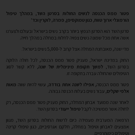
פטור ממס הכנסה לנשים החולות בסרטן השד, במהלך טיפול
הורמונלי ארוך טווח, כגון טמוקסיפן, פמרה, לוקרין וכד'
סרטן השד הוא הסרטן הנפוץ ביותר בקרב נשים בישראל ובעולם ולצערנו
אשה אחת מכל שמונה נשים צפויה לחלות במחלה במהלך חייה.
מדי שנה, מאובחנת המחלה אצל קרוב ל-5,000 נשים בישראל.
החוק במדינת ישראל, מעניק פטור ממס הכנסה, לכל חולה הלוקה
בסרטן השד,
למשך תקופת מינימלית של שנה
, ללא קשר לסוג
הטיפולים שהחולה עברה בתקופה זו.
פטור ממס הכנסה,
אפילו לשנה אחת בודדה
, עשוי להיות שווה
מאות
אלפי שקלים
, עבור נשים בעלות הכנסה גבוהה.
לאחר שנה ממועד אבחון המחלה, החוק מעניק פטור ממס הכנסה, רק
לחולה אשר ממשיכה לקבל
טיפול ייעודי
בסרטן השד.
הרפואה המערבית מעמידה כיום לרשות החולות בסרטן השד, מגוון
אמצעים לאבחון וטיפול במחלה, חלקם אגרסיביים, כגון טיפולי קרינה
וטיפולים כימותרפיים.
אחד מאמצעי הטיפול הנפוצים כיום במחלה, הוא
טיפול הורמונלי
,