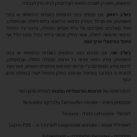
בשלב ראשון
, אנו מציגים בפני הרופאים בוועדות הרפואיות או בפני
השופטים, את מכלול המידע הרפואי הרלוונטי ביחס לחולה שבטיפולנו,
החל משלבים מוקדמים של גילוי ואבחון המחלה, בדגש על הטיפול
הרפואי שהותווה לחולה, אשר כחלק מהותי ובלתי נפרד ממנו כולל אף
טיפול הורמונלי ארוך טווח
.
בשלב שני
, אנו מציגים בפני הרופאים בוועדות הרפואיות או בפני
השופטים, מידע רפואי אודות כל תרופה שנטלה החולה שבטיפולנו,
לרבות מידע המפורסם ע"י יצרניות התרופות ומחקרים רפואיים, אשר נועד
להוכיח כי המדובר בתרופה שניתנת כחלק מטיפול ייעודי במחלת סרטן
השד.
להלן רשימה של
תרופות הורמונליות נפוצות
למחלת סרטן השד
:
טמוקסיפן ציטרט – Tamoxifen citrate נולבדקס Nolvadex
לטרוזול– Letrozole פמרה – Femara
לאופרוליד אצטט – Leuprolide acetate לוקרין פ.ד.ס. – Lucrin PDS
פסלודקס – Faslodex פולווסטרנט – Fulvestrant