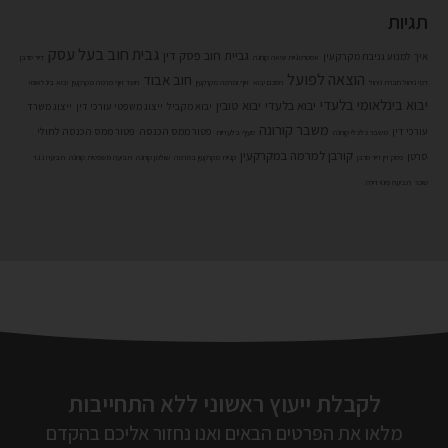
גבית חוב בעל עסק
גביית חוב פסק דין
איך למנוע גניבת מקרקעין
אסטרטגיית יציאה קורונה
דייר סרבן
הוצאה לפועל
חוב אבוד
דמי ניהול חברת ניהול
הסכם יבוא
זיוף ומרמה מקרקעין
חשד זיוף מרמה מקרקעין
יבוא בינלאומי
יבוא בינלאומי בלעדי
יבוא בלעדי
יבוא טובין
יבוא מקביל
ייצוג משפטי עורכי דין
ייצוג משרד
משבר קורונה
עורכי דין
פטור ממס הכנסה
פטור ממס הכנסה לחולי
משבר כלכלי קורונה
סעיף בלעדיות
קורבן למרמה במקרקעין
סרטן
פסק דין דייר סרבן
קניית מקרקעין במרמה
שולמן קורונה
תביעה משפטית קורונה
תביעה נגד
שוכר
תביעה פינוי דירה
לקבלת ייעוץ ראשוני ללא התחייבות
מלאו את הפרטים הבאים ואנו נחזור אליכם בהקדם