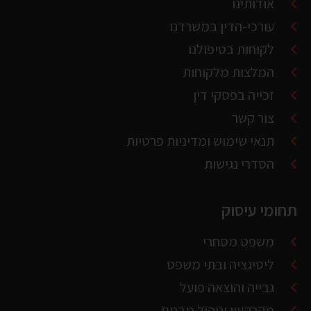
תחומי עיסוק
משפט מסחרי
ליטיגציה ובתי משפט
גבייה והוצאה פועל
מקרקעין וניהול מבנים
פטור ממס הכנסה
פרטים ליצירת קשר
03-6952212
alon@thelaw.co.il
מגדלי התאומים 2 קומה 9 רח' ז'בוטינסקי 35,
רמת-גן (מתחם הבורסה)
חניה בחניון ללקוחותינו