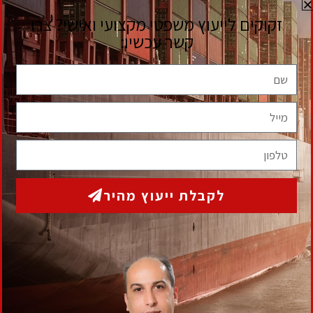
תגיות
המאמרים בסידרה
גבית חוב בעל עסק
גביית חוב פסק דין
איך למנוע גניבת מקרקעין
אסטרטגיית יציאה קורונה
דייר סרבן
הוצאה לפועל
חוב אבוד
דמי ניהול חברת ניהול
הסכם יבוא
זיוף ומרמה מקרקעין
חשד זיוף מרמה מקרקעין
יבוא בינלאומי
יבוא בינלאומי בלעדי
יבוא בלעדי
יבוא טובין
יבוא מקביל
ייצוג משפטי עורכי דין
ייצוג משרד
משבר קורונה
עורכי דין
פטור ממס הכנסה
פטור ממס הכנסה לחולי
משבר כלכלי קורונה
סעיף בלעדיות
קורבן למרמה במקרקעין
סרטן
פסק דין דייר סרבן
קניית מקרקעין במרמה
שולמן קורונה
תביעה משפטית קורונה
תביעה נגד
שוכר
תביעה פינוי דירה