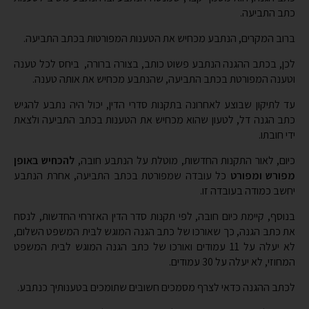
בנוסף, קיימת כיום חובה, לפי תקנות סדר הדין האזרחי החדשות, לנסח
את כתב הגנה, כך שאורכו של כתב הגנה המוגש לבית המשפט השלום,
לא יעלה על 11 עמודים ואורכו של כתב הגנה המוגש לבית המשפט
המחוזי, לא יעלה על 30 עמודים.
לכתב ההגנה כדאי לצרף מסמכים חשובים שתומכים בטענותיך כנתבע.
אפשר להגיש את כתב ההגנה לבית המשפט בכל מיני דרכים, באופן ידני
למזכירות בית המשפט, בדואר, בפקס ואפילו באופן מקוון באמצעות
מערכת נט-המשפט (במידה ויש ברשותך כרטיס חכם או דרך מערכת
הזדהות ממשלתית).
חשוב מאוד לקבל אסמכתא או אישור, כי מזכירות בית המשפט אכן
קיבלה את כתב ההגנה והכניסה אותו לתיק, כדי שחלילה לא תחשב כמי
שהגיש כתב הגנה באיחור או לא הגיש כתב הגנה בכלל.