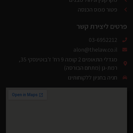
© כל הזכויות שמורות ל
אלון לב ושות' - משרד עורכי-דין ונוטריון
2026 ©
הקמה עיצוב ופיתוח
NaveDMS