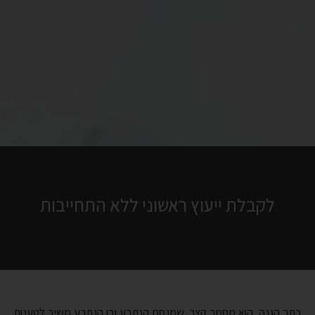
כתב הגנה, הוא מסמך קצר, שמנסח הנתבע ובו הנתבע משיב לטענות
כתב התביעה.
ברוב המקרים, הנתבע מכחיש את הטענות המפורטות בכתב התביעה.
לכן, בכתב ההגנה הנתבע פשוט כותב, בצורה ברורה, ביחס לכל טענה
וטענה המפורטת בכתב התביעה, שהנתבע מכחיש את אותה טענה.
עד לתיקון שבוצע לאחרונה בתקנות סדרי הדין, יכול היה נתבע להגיש
כתב הגנה דל, לטעון שהוא מכחיש את הטענות בכתב התביעה ולצאת
ידי חובתו.
כיום, לאור התקנות החדשות, מוטלת על הנתבע חובה,
להכחיש באופן
מפורש ומפורט
כל עובדה שמפורטת בכתב התביעה, אחרת הנתבע
יחשב כמודה בעובדה זו.