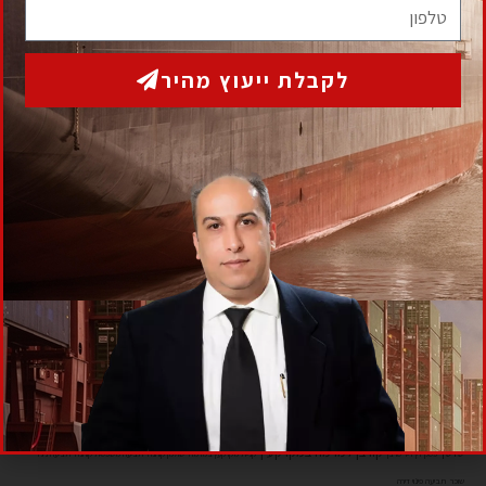
לקבלת ייעוץ ראשוני ללא התחייבות
מלאו את הפרטים הבאים ואנו נחזור אליכם בהקדם
תגיות
גבית חוב בעל עסק
גביית חוב פסק דין
איך למנוע גניבת מקרקעין
אסטרטגיית יציאה קורונה
דייר סרבן
הוצאה לפועל
חוב אבוד
דמי ניהול חברת ניהול
הסכם יבוא
זיוף ומרמה מקרקעין
חשד זיוף מרמה מקרקעין
יבוא בינלאומי
יבוא בינלאומי בלעדי
יבוא בלעדי
יבוא טובין
יבוא מקביל
ייצוג משפטי עורכי דין
ייצוג משרד
משבר קורונה
עורכי דין
פטור ממס הכנסה
פטור ממס הכנסה לחולי
משבר כלכלי קורונה
סעיף בלעדיות
קורבן למרמה במקרקעין
סרטן
פסק דין דייר סרבן
קניית מקרקעין במרמה
שולמן קורונה
תביעה משפטית קורונה
תביעה נגד
שוכר
תביעה פינוי דירה