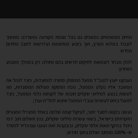
החיים המשפטיים נמשכים גם בצל מגפת הקורונה ומשרדנו ממשיך
לעבוד במלוא המרץ, תוך ביצוע ההתאמות הנדרשות למצב החירום
החדש.
להלן מבחר דוגמאות לתיקים חדשים בהם טיפלנו רק במהלך השבוע
האחרון:
הענקנו ייעוץ למנכ"ל מפעל המספק סחורה למסעדות, כיצד לנהל את
המשבר אליו נקלע המפעל, נוכח הפסקת פעילות המסעדות, מה
לעשות בנוגע למיליוני שקלים חובות של לקוחות כלפי המפעל, כיצד
לפעול ביחס לעשרות עובדי המפעל שיצאו לחל"ת ועוד;
הגשנו בקשה לסעד זמני, לעיקול קומה שלמה באחד ממגדלי המגורים
היוקרתיים בישראל, בשווי עשרות מיליוני שקלים, בגין תשלום חוב דמי
ניהול בהיקף מאות אלפי שקלים, ובעקבות זאת הגענו עם הדייר להסדר
ש- 100% מהחוב ישולם בתוך חודש;
ניהלנו משא ומתן בין לקוחותינו, המשכירים נכסים, לבין שוכרי הנכסים,
להתאמה זמנית של דמי השכירות למצב החדש;