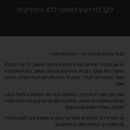
מנהל עסק או סטארט-אפ ? מהיום אתה מוגן !
גם אם החברה שניהלת נותרה חייבת מיליונים לנושים, כל עוד הפעלת
'שיקול דעת עסקי' בקבלת ההחלטות הנוגעות לעסק, בית המשפט לא
יפעיל 'חוכמה שבדיעבד', יעניק לך הגנה ולא ייתן לנושי החברה, לתבוע
אותך.
היום ניתן פסק דין תקדימי, במסגרתו הכיר בית המשפט בשיקול הדעת
העסקי כמחסום דיוני מהותי, וסילק על הסף תביעת ענק נגד מנהלי חברה
שקרסה, והותירה אחריה חובות עתק.
אני ממליץ לכל בעלים או מנהל של עסק או סטארט-אפ, לקרוא ולהכיר
את פסק הדין. לקריאת פסק-הדין לחץ כאן.
Page
1
/
68
Zoom
100%