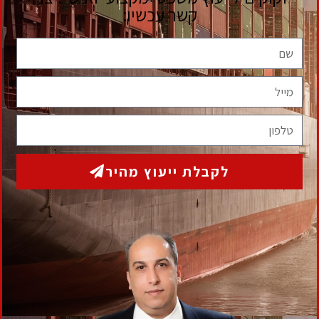
לקבלת ייעוץ ראשוני ללא התחייבות
מלאו את הפרטים הבאים ואנו נחזור אליכם בהקדם
תגיות
גבית חוב בעל עסק
גביית חוב פסק דין
איך למנוע גניבת מקרקעין
אסטרטגיית יציאה קורונה
דייר סרבן
הוצאה לפועל
חוב אבוד
דמי ניהול חברת ניהול
הסכם יבוא
זיוף ומרמה מקרקעין
חשד זיוף מרמה מקרקעין
יבוא בינלאומי