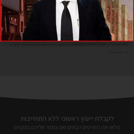
יבוא בינלאומי בלעדי
יבוא בלעדי
יבוא טובין
יבוא מקביל
ייצוג משפטי עורכי דין
ייצוג משרד
משבר קורונה
עורכי דין
פטור ממס הכנסה
פטור ממס הכנסה לחולי
משבר כלכלי קורונה
סעיף בלעדיות
קורבן למרמה במקרקעין
סרטן
פסק דין דייר סרבן
קניית מקרקעין במרמה
שולמן קורונה
תביעה משפטית קורונה
תביעה נגד
שוכר
תביעה פינוי דירה
לקבלת ייעוץ ראשוני ללא התחייבות
מלאו את הפרטים הבאים ואנו נחזור אליכם בהקדם