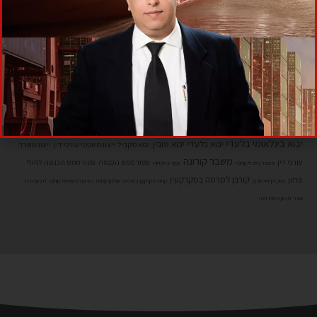
תגיות
גבית חוב בעל עסק
גביית חוב פסק דין
איך למנוע גניבת מקרקעין
אסטרטגיית יציאה קורונה
דייר סרבן
הוצאה לפועל
חוב אבוד
דמי ניהול חברת ניהול
הסכם יבוא
זיוף ומרמה מקרקעין
חשד זיוף מרמה מקרקעין
יבוא בינלאומי
יבוא בינלאומי בלעדי
יבוא בלעדי
יבוא טובין
יבוא מקביל
ייצוג משפטי עורכי דין
ייצוג משרד
משבר קורונה
עורכי דין
פטור ממס הכנסה
פטור ממס הכנסה לחולי
משבר כלכלי קורונה
סעיף בלעדיות
קורבן למרמה במקרקעין
סרטן
פסק דין דייר סרבן
קניית מקרקעין במרמה
שולמן קורונה
תביעה משפטית קורונה
תביעה נגד
שוכר
תביעה פינוי דירה
לקבלת ייעוץ ראשוני ללא התחייבות