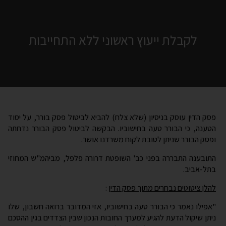
לקבלת ייעוץ ראשוני ללא התחייבות
פסק הדין עוסק בניסיון (שלא צלח) להביא לביטול פסק בורר, על יסוד
הטענה, כי הבורר טעה בחישוביו. הבקשה לביטול פסק הבורר נדחתה
ופסק הבורר שניתן לטובת לקוח משרדנו אושר.
התובענה התבררה בפני כב' השופטת דרורה פלפל, מביהמ"ש המחוזי
בתל-אביב.
להלן ציטוטים נבחרים מתוך פסק הדין
:
"אפילו נאמר כי הבורר טעה בחישוביו, אזי המדובר ברואה חשבון, שלו
ניתן שיקול הדעת להגיע למערך החובות הנכון שבין הצדדים בגין ההסכם
שביניהם. הוא התייחס לכל השאלות שהצדדים העלו בפניו וערך את
החישובים, אשר על פניהם אינם מופרכים, אלא הם שונים מהחישובים
שערך המבקש.